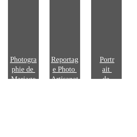
Photogra
Reportag
Portr
phie de 
e Photo 
ait 
Mariage
Artisanat
de 
vie